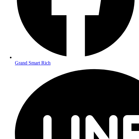
Grand Smart Rich