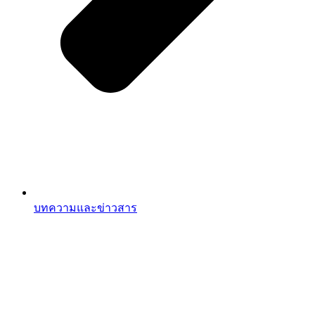
บทความและข่าวสาร