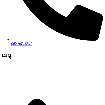
062-963-6642
เมนู