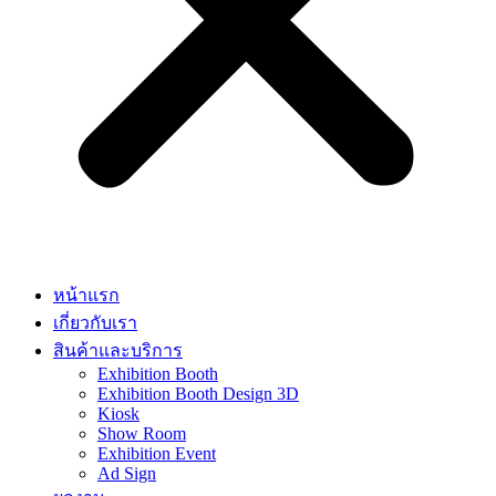
หน้าแรก
เกี่ยวกับเรา
สินค้าและบริการ
Exhibition Booth
Exhibition Booth Design 3D
Kiosk
Show Room
Exhibition Event
Ad Sign