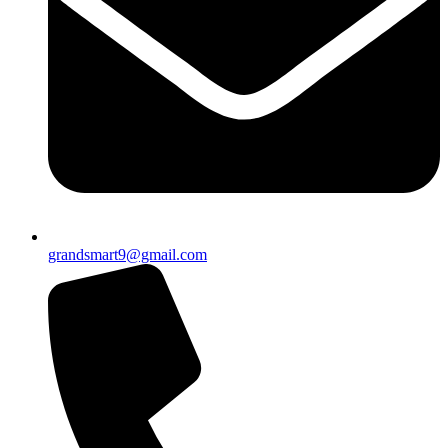
grandsmart9@gmail.com