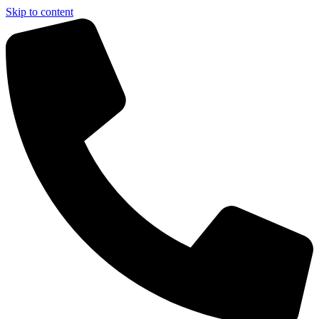
Skip to content