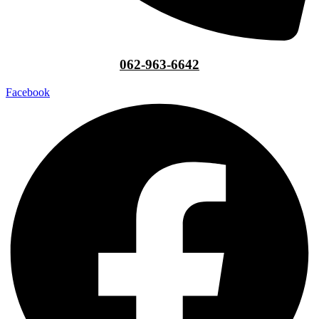
062-963-6642
Facebook