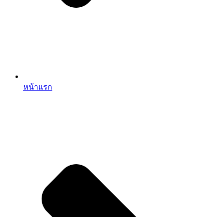
หน้าแรก