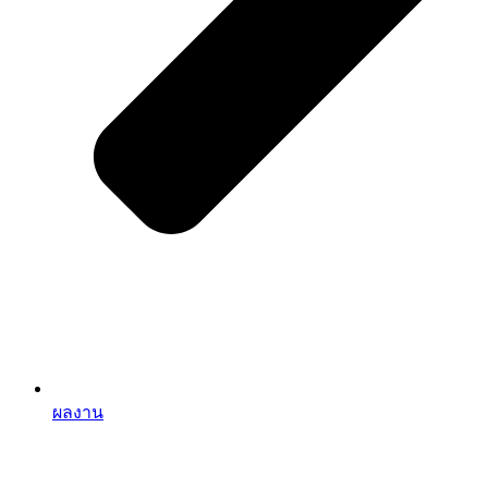
ผลงาน