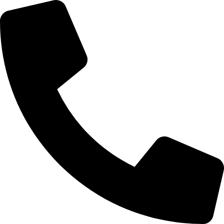
Skip
to
content