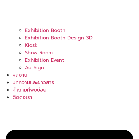
Exhibition Booth
Exhibition Booth Design 3D
Kiosk
Show Room
Exhibition Event
Ad Sign
ผลงาน
บทความและข่าวสาร
คำถามที่พบบ่อย
ติดต่อเรา