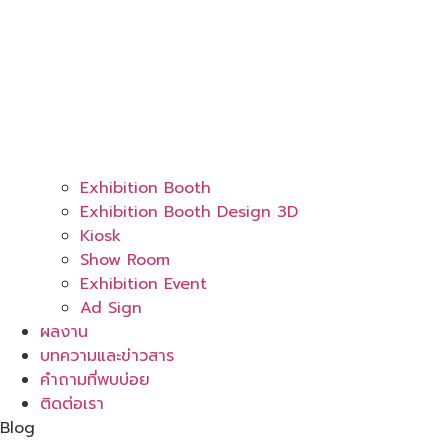
Exhibition Booth
Exhibition Booth Design 3D
Kiosk
Show Room
Exhibition Event
Ad Sign
ผลงาน
บทความและข่าวสาร
คำถามที่พบบ่อย
ติดต่อเรา
Blog