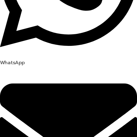
WhatsApp