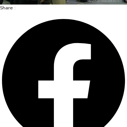
Share :