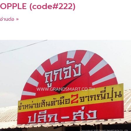
OPPLE (code#222)
อ่านต่อ »