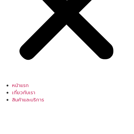
หน้าแรก
เกี่ยวกับเรา
สินค้าและบริการ