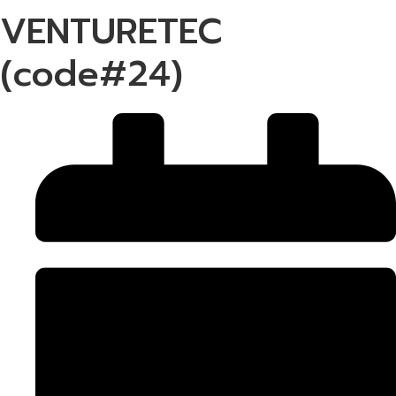
VENTURETEC
(code#24)