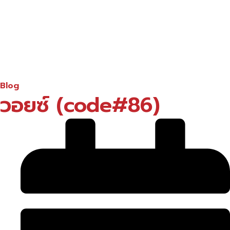
Blog
วอยซ์ (code#86)